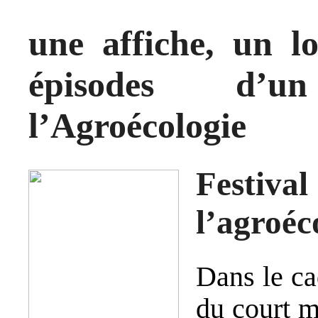
une affiche, un l
épisodes d’u
l’Agroécologie
Festi
l’agroéc
Dans le ca
du court 